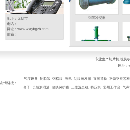
列管冷凝器
地址：无锡市
电话：
网址：
www.wxryhgzb.com
邮箱：
专业生产
切片机
,
螺旋
真空耙式干燥机
网址：ww
气浮设备
轮胎吊
钢格板
液氩
刮板蒸发器
直线导轨
不锈钢夹芯板
友情链接：
鼻子
长城润滑油
玻璃保护膜
三维混合机
挤压机
常州工作台
气弹
多功能分散反应釜
切片机