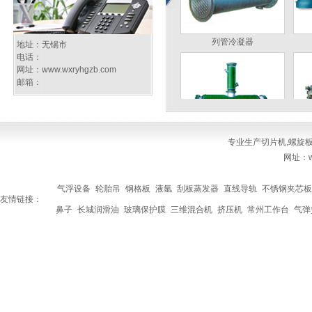
列管冷凝器
地址：无锡市
电话：
网址：
www.wxryhgzb.com
邮箱：
专业生产
切片机
,
螺旋
真空耙式干燥机
网址：ww
气浮设备
轮胎吊
钢格板
液氩
刮板蒸发器
直线导轨
不锈钢夹芯板
友情链接：
鼻子
长城润滑油
玻璃保护膜
三维混合机
挤压机
常州工作台
气弹
多功能分散反应釜
切片机