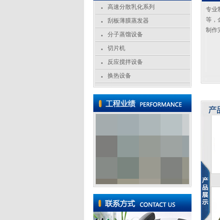
高速分散乳化系列
专业
等，
刮板薄膜蒸发器
制作
分子蒸馏设备
切片机
反应搅拌设备
换热设备