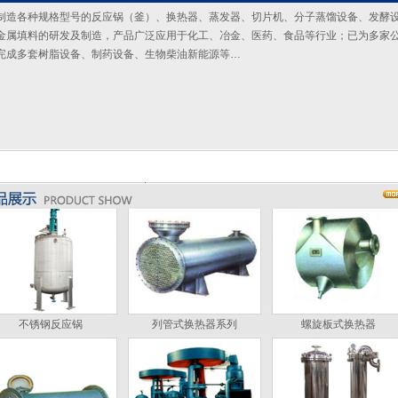
制造各种规格型号的反应锅（釜）、换热器、蒸发器、切片机、分子蒸馏设备、发酵
金属填料的研发及制造，产品广泛应用于化工、冶金、医药、食品等行业；已为多家
切片机
切片机
切片机
完成多套树脂设备、制药设备、生物柴油新能源等…
切片机
电加热反应釜
不饱和聚酯树脂设备
不锈钢反应锅
列管式换热器系列
螺旋板式换热器