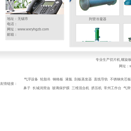
列管冷凝器
地址：无锡市
电话：
网址：
www.wxryhgzb.com
邮箱：
专业生产
切片机
,
螺旋
真空耙式干燥机
网址：ww
气浮设备
轮胎吊
钢格板
液氩
刮板蒸发器
直线导轨
不锈钢夹芯板
友情链接：
鼻子
长城润滑油
玻璃保护膜
三维混合机
挤压机
常州工作台
气弹
多功能分散反应釜
切片机