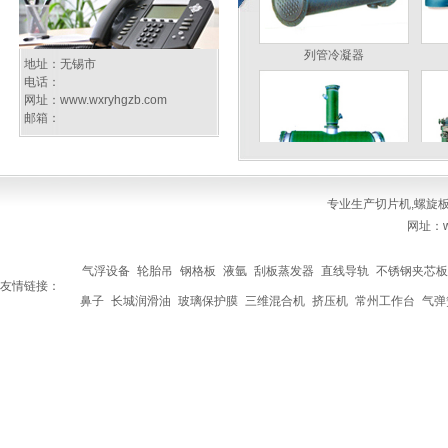
列管冷凝器
地址：无锡市
电话：
网址：
www.wxryhgzb.com
邮箱：
真空耙式干燥机
专业生产
切片机
,
螺旋
网址：ww
气浮设备
轮胎吊
钢格板
液氩
刮板蒸发器
直线导轨
不锈钢夹芯板
友情链接：
鼻子
长城润滑油
玻璃保护膜
三维混合机
挤压机
常州工作台
气弹
多功能分散反应釜
切片机