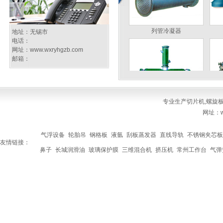
列管冷凝器
地址：无锡市
电话：
网址：
www.wxryhgzb.com
邮箱：
专业生产
切片机
,
螺旋
真空耙式干燥机
网址：ww
气浮设备
轮胎吊
钢格板
液氩
刮板蒸发器
直线导轨
不锈钢夹芯板
友情链接：
鼻子
长城润滑油
玻璃保护膜
三维混合机
挤压机
常州工作台
气弹
多功能分散反应釜
切片机