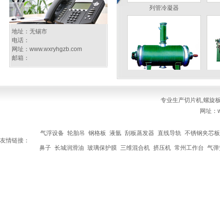
列管冷凝器
地址：无锡市
电话：
网址：
www.wxryhgzb.com
邮箱：
真空耙式干燥机
专业生产
切片机
,
螺旋
网址：ww
气浮设备
轮胎吊
钢格板
液氩
刮板蒸发器
直线导轨
不锈钢夹芯板
友情链接：
鼻子
长城润滑油
玻璃保护膜
三维混合机
挤压机
常州工作台
气弹
多功能分散反应釜
切片机