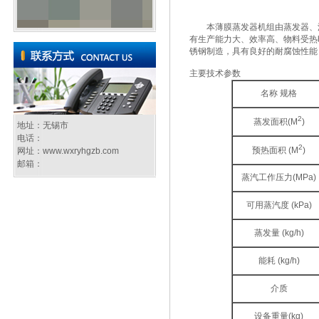
本薄膜蒸发器机组由蒸发器、汽
有生产能力大、效率高、物料受热
锈钢制造，具有良好的耐腐蚀性能
主要技术参数
名称 规格
2
蒸发面积(M
)
地址：无锡市
电话：
2
预热面积 (M
)
网址：
www.wxryhgzb.com
邮箱：
蒸汽工作压力(MPa)
可用蒸汽度 (kPa)
蒸发量 (kg/h)
能耗 (kg/h)
介质
设备重量(kg)