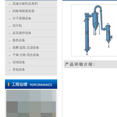
高速分散乳化系列
刮板薄膜蒸发器
分子蒸馏设备
切片机
反应搅拌设备
换热设备
发酵.提取.过滤设备
干燥.分散.混合设备
浓缩设备
产 品 详 细 介 绍：
其他设备