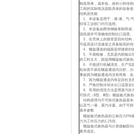
制造简单，成本低，体积小和传热
工程的实际情况选取具体的设备使
结构及性能
1、本设备适用于：液-液，气-
织等工业部门均可选用。
2、本设备由两张钢板卷制而成，
温热源并可准确地控制出口温度。
3、在壳体上的接管是切向结构，
可提高设计流速使之具备较高的传
4、螺旋通道的端面是焊接密封
5、不易检修，尤其是内部板出现
的工时太大，因选用螺旋板式换热
6、不能进行机械清洗，生产实践
粒杂质不易在螺旋通道内沉积，分
事故因为螺旋通道内没有死角，杂
7、因为螺旋通道内有定距柱支撑
8、严格控制冷却水出口温度在
9、常用的清洗方法是用蒸汽吹净
可拆式（Ⅱ型、Ⅲ型）螺旋板式换
结构原理与不可拆式换热器基本
以及气一液，蒸汽冷凝。由于可拆
基本参数
螺旋板式换热器的公称压力PN规定为0.
力为工作压力的1.25倍。
螺旋板式换热器与介质接触部分的材质
要求选定。