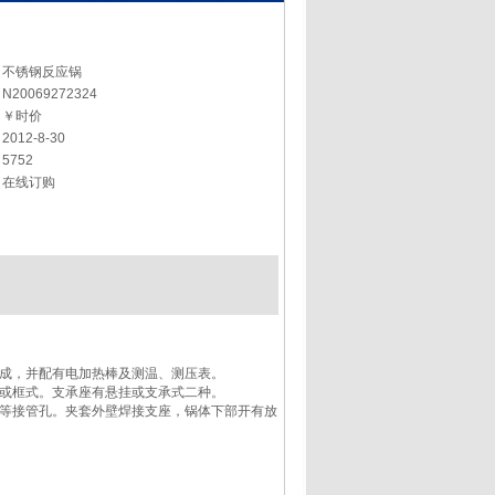
不锈钢反应锅
N20069272324
￥时价
2012-8-30
5752
在线订购
成，并配有电加热棒及测温、测压表。
或框式。支承座有悬挂或支承式二种。
等接管孔。夹套外壁焊接支座，锅体下部开有放