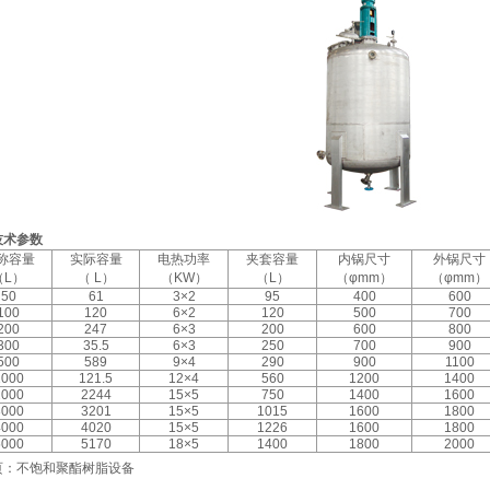
技术参数
称容量
实际容量
电热功率
夹套容量
内锅尺寸
外锅尺寸
（L）
（ L）
（KW）
（L）
（φmm）
（φmm）
50
61
3×2
95
400
600
100
120
6×2
120
500
700
200
247
6×3
200
600
800
300
35.5
6×3
250
700
900
500
589
9×4
290
900
1100
1000
121.5
12×4
560
1200
1400
2000
2244
15×5
750
1400
1600
3000
3201
15×5
1015
1600
1800
4000
4020
15×5
1226
1600
1800
5000
5170
18×5
1400
1800
2000
页：不饱和聚酯树脂设备