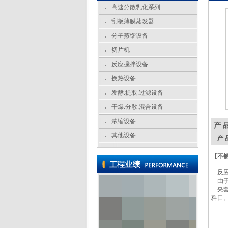
高速分散乳化系列
刮板薄膜蒸发器
分子蒸馏设备
切片机
反应搅拌设备
换热设备
发酵.提取.过滤设备
干燥.分散.混合设备
浓缩设备
产 
其他设备
产 品
【不
反应
由于
夹套
料口