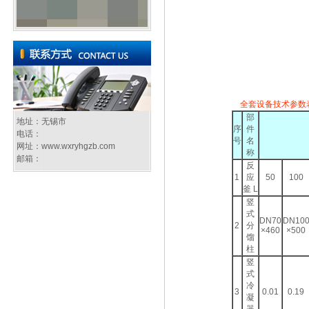
全套设备技术参数
部
地址：无锡市
序
件
电话：
号
名
网址：
www.wxryhgzb.com
称
邮箱：
反
1
应
50
100
釜 L
竖
式
DN70
DN10
2
分
×460
×500
馏
柱
竖
式
冷
3
0.01
0.19
凝