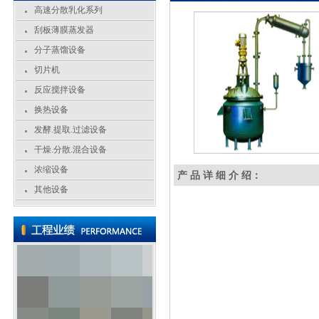
高速分散乳化系列
刮板薄膜蒸发器
分子蒸馏设备
切片机
反应搅拌设备
换热设备
发酵.提取.过滤设备
干燥.分散.混合设备
浓缩设备
产 品 详 细 介 绍：
其他设备