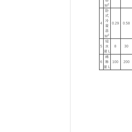
器
2
M
卧
式
冷
4
0.29
0.58
凝
器
2
M
缩
5
水
8
30
灌 L
稀
6
释
100
200
釜 L