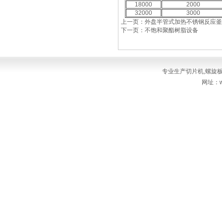
18000
2000
32000
3000
上一页：外盘半管式加热不锈钢反应釜
下一页：不饱和聚酯树脂设备
专业生产
切片机
,
螺旋
网址：ww