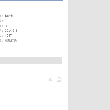
称：
切片机
号：
格：
￥
期：
2014-5-8
次：
4687
买：
在线订购