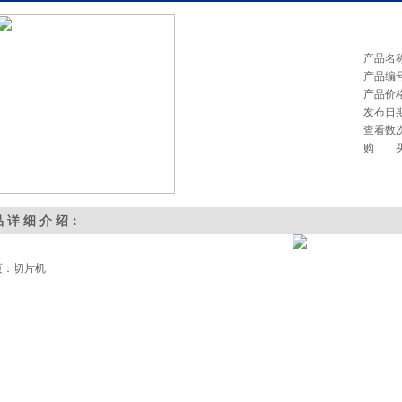
产品名
产品编
产品价
发布日
查看数
购 
品 详 细 介 绍：
页：切片机