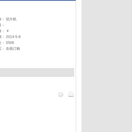
称：
切片机
号：
格：
￥
期：
2014-5-8
次：
5506
买：
在线订购