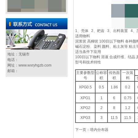
1、壳体 2、耙齿 3、出料装置 4、
适用物料
泥浆状 高糊状 100目以下物料 各种
碱石淀粉、染料 颜料、粘土灰等 粘土
适当条件下应用
地址：无锡市
100目以下物料 溶液 合成纤维、结晶
电话：
型号和技术特性
网址：
www.wxryhgzb.com
邮箱：
主要参数型
公称容
传热面
一次装
号
积
积
料
XPG0.5
0.5
1.86
0.2
XPG1
1
6
0.75
XPG2
2
8
1.2
XPG3
3
11.5
11.5
下一页：塔内分布器