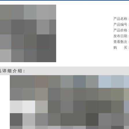
产品名称
产品编号
产品价格
发布日期
查看数次
购 买
品 详 细 介 绍：