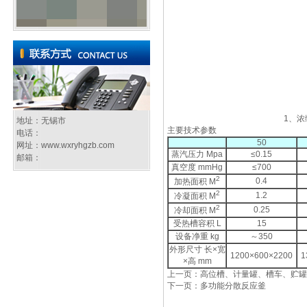
1、浓
地址：无锡市
主要技术参数
电话：
50
网址：
www.wxryhgzb.com
蒸汽压力 Mpa
≤0.15
邮箱：
真空度 mmHg
≤700
2
0.4
加热面积 M
2
1.2
冷凝面积 M
2
0.25
冷却面积 M
受热槽容积 L
15
设备净重 kg
～350
外形尺寸 长×宽
1200×600×2200
1
×高 mm
上一页：高位槽、计量罐、槽车、贮罐
下一页：多功能分散反应釜