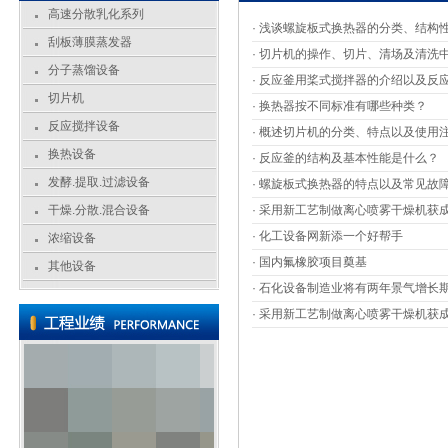
高速分散乳化系列
·
浅谈螺旋板式换热器的分类、结构
刮板薄膜蒸发器
·
切片机的操作、切片、清场及清洗
分子蒸馏设备
·
反应釜用桨式搅拌器的介绍以及反
切片机
·
换热器按不同标准有哪些种类？
反应搅拌设备
·
概述切片机的分类、特点以及使用
换热设备
·
反应釜的结构及基本性能是什么？
发酵.提取.过滤设备
·
螺旋板式换热器的特点以及常见故
干燥.分散.混合设备
·
采用新工艺制做离心喷雾干燥机获
·
化工设备网新添一个好帮手
浓缩设备
·
国内氟橡胶项目奠基
其他设备
·
石化设备制造业将有两年景气增长
·
采用新工艺制做离心喷雾干燥机获